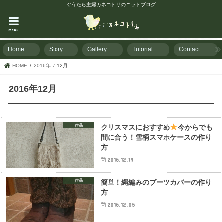
ぐうたら主婦カネコトリのニットブログ
menu
Home
Story
Gallery
Tutorial
Contact
HOME
2016年
12月
2016年12月
作品
クリスマスにおすすめ
今からでも
間に合う！雪柄スマホケースの作り
方
2016.12.19
作品
簡単！縄編みのブーツカバーの作り
方
2016.12.05