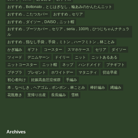
おすすめ，Bottonato，とじはぎなし，輪あみのかんたんニット
おすすめ，こたつカバー
おすすめ，セリア
おすすめ，ダイソー，DAISO，ニット帽
おすすめ，ブーツカバー，セリア，seria，100均，ひつじちゃんナチュラ
ル
おすすめ，指なし手袋，手袋，ミトン，ハーフミトン，林ことみ
かぎ編み
ギフト
コースター
スマホケース
セリア
ダイソー
ツィード
デニムヤーン
ドイリー
ニット
ニットあるある
ニットコースター
ニット帽
ネップ
ハンドメイド
プチギフト
プチプラ
プレゼント
ホワイトデー
マタニティ
切迫早産
初心者向け
妊娠高血圧症候群
手編み
本，なべしき，ヘアゴム，ポンポン，林ことみ
棒針編み
縄編み
花瓶敷き
里帰り出産
長長編み
雪柄
Archives