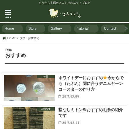
ぐうたら主婦カネコトリのニットブログ
menu
Home
Story
Gallery
Tutorial
Contact
HOME
タグ : おすすめ
おすすめ
作品
ホワイトデーにおすすめ
今からで
も（たぶん）間に合うデニムヤーン
コースターの作り方
2017.03.09
お知らせ
指なしミトン※おすすめ毛糸の紹介
です
2017.02.25