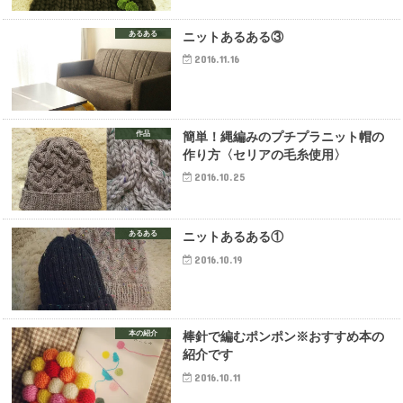
あるある
ニットあるある③
2016.11.16
作品
簡単！縄編みのプチプラニット帽の
作り方〈セリアの毛糸使用〉
2016.10.25
あるある
ニットあるある①
2016.10.19
本の紹介
棒針で編むポンポン※おすすめ本の
紹介です
2016.10.11