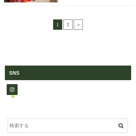
1
2
>
SNS