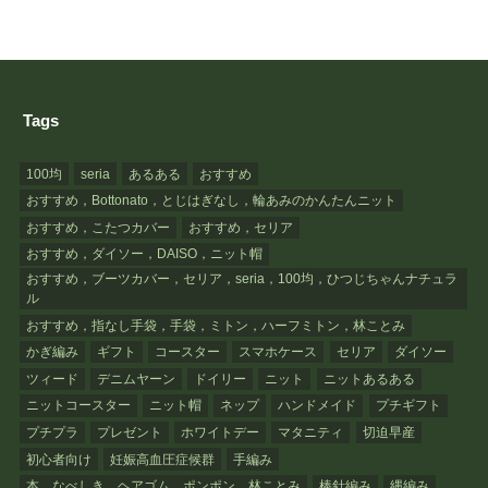
Tags
100均
seria
あるある
おすすめ
おすすめ，Bottonato，とじはぎなし，輪あみのかんたんニット
おすすめ，こたつカバー
おすすめ，セリア
おすすめ，ダイソー，DAISO，ニット帽
おすすめ，ブーツカバー，セリア，seria，100均，ひつじちゃんナチュラ
ル
おすすめ，指なし手袋，手袋，ミトン，ハーフミトン，林ことみ
かぎ編み
ギフト
コースター
スマホケース
セリア
ダイソー
ツィード
デニムヤーン
ドイリー
ニット
ニットあるある
ニットコースター
ニット帽
ネップ
ハンドメイド
プチギフト
プチプラ
プレゼント
ホワイトデー
マタニティ
切迫早産
初心者向け
妊娠高血圧症候群
手編み
本，なべしき，ヘアゴム，ポンポン，林ことみ
棒針編み
縄編み