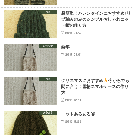
作品
超簡単！バレンタインにおすすめ♪リ
ブ編みのみのシンプルおしゃれニッ
ト帽の作り方
2017.01.13
お知らせ
酉年
2017.01.01
作品
クリスマスにおすすめ
今からでも
間に合う！雪柄スマホケースの作り
方
2016.12.19
あるある
ニットあるある④
2016.11.22